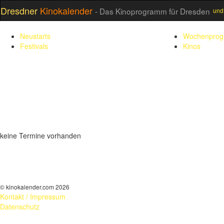
Dresdner
Kinokalender
- Das Kinoprogramm für Dresden
und
Neustarts
Wochenpro
Festivals
Kinos
keine Termine vorhanden
© kinokalender.com 2026
Kontakt / Impressum
Datenschutz