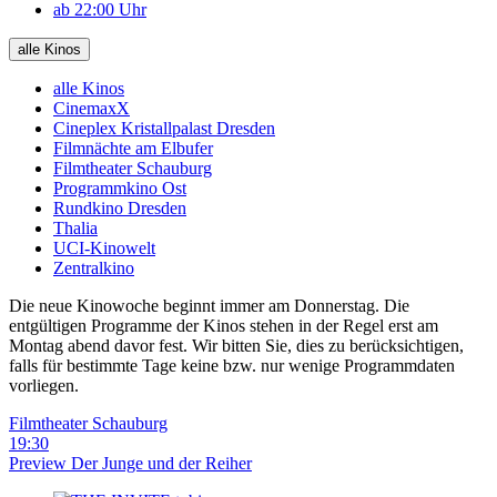
ab 22:00 Uhr
alle Kinos
alle Kinos
CinemaxX
Cineplex Kristallpalast Dresden
Filmnächte am Elbufer
Filmtheater Schauburg
Programmkino Ost
Rundkino Dresden
Thalia
UCI-Kinowelt
Zentralkino
Die neue Kinowoche beginnt immer am Donnerstag. Die
entgültigen Programme der Kinos stehen in der Regel erst am
Montag abend davor fest. Wir bitten Sie, dies zu berücksichtigen,
falls für bestimmte Tage keine bzw. nur wenige Programmdaten
vorliegen.
Filmtheater Schauburg
19:30
Preview
Der Junge und der Reiher