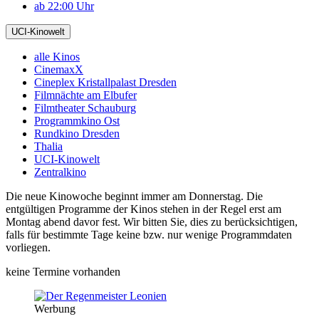
ab 22:00 Uhr
UCI-Kinowelt
alle Kinos
CinemaxX
Cineplex Kristallpalast Dresden
Filmnächte am Elbufer
Filmtheater Schauburg
Programmkino Ost
Rundkino Dresden
Thalia
UCI-Kinowelt
Zentralkino
Die neue Kinowoche beginnt immer am Donnerstag. Die
entgültigen Programme der Kinos stehen in der Regel erst am
Montag abend davor fest. Wir bitten Sie, dies zu berücksichtigen,
falls für bestimmte Tage keine bzw. nur wenige Programmdaten
vorliegen.
keine Termine vorhanden
Werbung