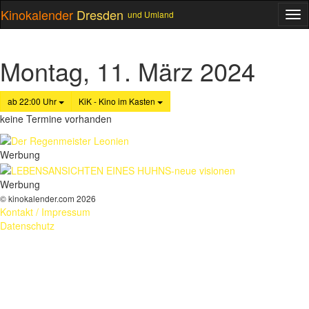
Kinokalender
Dresden
und Umland
ME
Montag, 11. März 2024
ab 22:00 Uhr
KiK - Kino im Kasten
keine Termine vorhanden
Werbung
Werbung
© kinokalender.com 2026
Kontakt / Impressum
Datenschutz