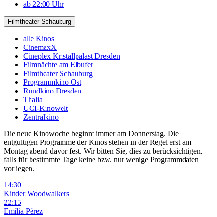
ab 22:00 Uhr
Filmtheater Schauburg
alle Kinos
CinemaxX
Cineplex Kristallpalast Dresden
Filmnächte am Elbufer
Filmtheater Schauburg
Programmkino Ost
Rundkino Dresden
Thalia
UCI-Kinowelt
Zentralkino
Die neue Kinowoche beginnt immer am Donnerstag. Die
entgültigen Programme der Kinos stehen in der Regel erst am
Montag abend davor fest. Wir bitten Sie, dies zu berücksichtigen,
falls für bestimmte Tage keine bzw. nur wenige Programmdaten
vorliegen.
14:30
Kinder
Woodwalkers
22:15
Emilia Pérez