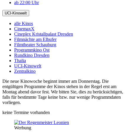
ab 22:00 Uhr
UCI-Kinowelt
alle Kinos
CinemaxX
Cineplex Kristallpalast Dresden
Filmnächte am Elbufer
Filmtheater Schauburg
Programmkino Ost
Rundkino Dresden
Thalia
UCI-Kinowelt
Zentralkino
Die neue Kinowoche beginnt immer am Donnerstag. Die
entgültigen Programme der Kinos stehen in der Regel erst am
Montag abend davor fest. Wir bitten Sie, dies zu berücksichtigen,
falls für bestimmte Tage keine bzw. nur wenige Programmdaten
vorliegen.
keine Termine vorhanden
Werbung