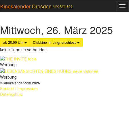
Kinokalender
Dresden
und Umland
ME
Mittwoch, 26. März 2025
ab 20:00 Uhr
Clubkino im Lingnerschloss
keine Termine vorhanden
Werbung
Werbung
© kinokalender.com 2026
Kontakt / Impressum
Datenschutz