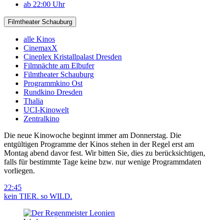
ab 22:00 Uhr
Filmtheater Schauburg
alle Kinos
CinemaxX
Cineplex Kristallpalast Dresden
Filmnächte am Elbufer
Filmtheater Schauburg
Programmkino Ost
Rundkino Dresden
Thalia
UCI-Kinowelt
Zentralkino
Die neue Kinowoche beginnt immer am Donnerstag. Die
entgültigen Programme der Kinos stehen in der Regel erst am
Montag abend davor fest. Wir bitten Sie, dies zu berücksichtigen,
falls für bestimmte Tage keine bzw. nur wenige Programmdaten
vorliegen.
22:45
kein TIER. so WILD.