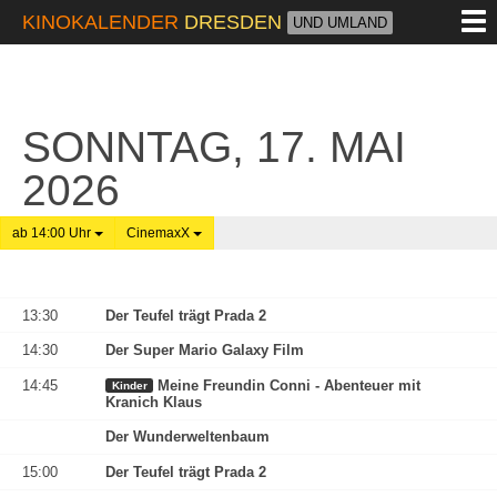
M
KINOKALENDER
DRESDEN
UND UMLAND
SONNTAG, 17. MAI
2026
ab 14:00 Uhr
CinemaxX
13:30
Der Teufel trägt Prada 2
14:30
Der Super Mario Galaxy Film
14:45
Meine Freundin Conni - Abenteuer mit
Kinder
Kranich Klaus
Der Wunderweltenbaum
15:00
Der Teufel trägt Prada 2