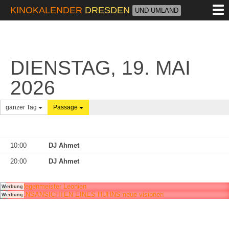
M
KINOKALENDER
DRESDEN
UND UMLAND
DIENSTAG, 19. MAI
2026
ganzer Tag
Passage
10:00
DJ Ahmet
20:00
DJ Ahmet
Werbung
Werbung