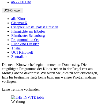
ab 22:00 Uhr
UCI-Kinowelt
alle Kinos
CinemaxX
Cineplex Kristallpalast Dresden
Filmnächte am Elbufer
Filmtheater Schauburg
Programmkino Ost
Rundkino Dresden
Thalia
UCI-Kinowelt
Zentralkino
Die neue Kinowoche beginnt immer am Donnerstag. Die
entgültigen Programme der Kinos stehen in der Regel erst am
Montag abend davor fest. Wir bitten Sie, dies zu berücksichtigen,
falls für bestimmte Tage keine bzw. nur wenige Programmdaten
vorliegen.
keine Termine vorhanden
Werbung