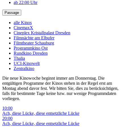
ab 22:00 Uhr
Passage
alle Kinos
CinemaxX
Cineplex Kristallpalast Dresden
Filmnächte am Elbufer
Filmtheater Schauburg
Programmkino Ost
Rundkino Dresden
Thalia
UCI-Kinowelt
Zentralkino
Die neue Kinowoche beginnt immer am Donnerstag. Die
entgültigen Programme der Kinos stehen in der Regel erst am
Montag abend davor fest. Wir bitten Sie, dies zu berücksichtigen,
falls für bestimmte Tage keine bzw. nur wenige Programmdaten
vorliegen.
10:00
Ach, diese Lücke, diese entsetzliche Lücke
20:00
Ach, diese Lücke, diese entsetzliche Lücke