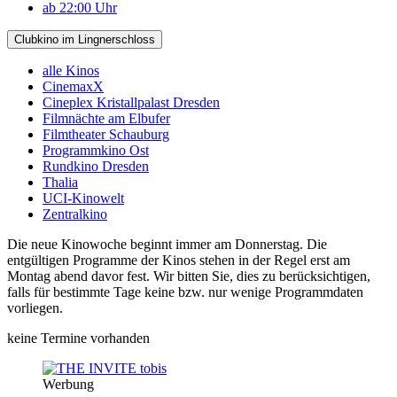
ab 22:00 Uhr
Clubkino im Lingnerschloss
alle Kinos
CinemaxX
Cineplex Kristallpalast Dresden
Filmnächte am Elbufer
Filmtheater Schauburg
Programmkino Ost
Rundkino Dresden
Thalia
UCI-Kinowelt
Zentralkino
Die neue Kinowoche beginnt immer am Donnerstag. Die
entgültigen Programme der Kinos stehen in der Regel erst am
Montag abend davor fest. Wir bitten Sie, dies zu berücksichtigen,
falls für bestimmte Tage keine bzw. nur wenige Programmdaten
vorliegen.
keine Termine vorhanden
Werbung