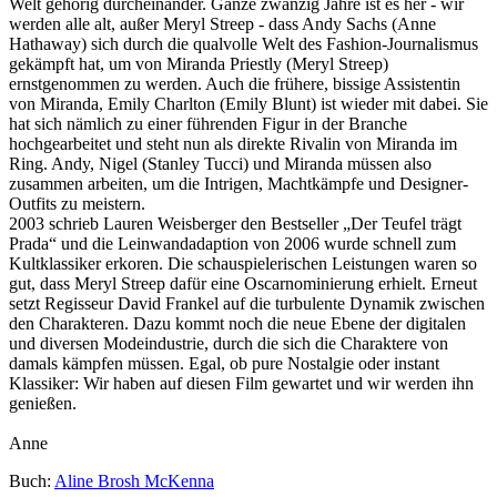
Welt gehörig durcheinander. Ganze zwanzig Jahre ist es her - wir
werden alle alt, außer Meryl Streep - dass Andy Sachs (Anne
Hathaway) sich durch die qualvolle Welt des Fashion-Journalismus
gekämpft hat, um von Miranda Priestly (Meryl Streep)
ernstgenommen zu werden. Auch die frühere, bissige Assistentin
von Miranda, Emily Charlton (Emily Blunt) ist wieder mit dabei. Sie
hat sich nämlich zu einer führenden Figur in der Branche
hochgearbeitet und steht nun als direkte Rivalin von Miranda im
Ring. Andy, Nigel (Stanley Tucci) und Miranda müssen also
zusammen arbeiten, um die Intrigen, Machtkämpfe und Designer-
Outfits zu meistern.
2003 schrieb Lauren Weisberger den Bestseller „Der Teufel trägt
Prada“ und die Leinwandadaption von 2006 wurde schnell zum
Kultklassiker erkoren. Die schauspielerischen Leistungen waren so
gut, dass Meryl Streep dafür eine Oscarnominierung erhielt. Erneut
setzt Regisseur David Frankel auf die turbulente Dynamik zwischen
den Charakteren. Dazu kommt noch die neue Ebene der digitalen
und diversen Modeindustrie, durch die sich die Charaktere von
damals kämpfen müssen. Egal, ob pure Nostalgie oder instant
Klassiker: Wir haben auf diesen Film gewartet und wir werden ihn
genießen.
Anne
Buch:
Aline Brosh McKenna