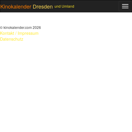
Kinokalender
Dresden
und Umland
ME
© kinokalender.com 2026
Kontakt / Impressum
Datenschutz