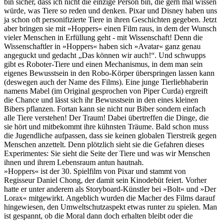
bin sicher, dass ich nicht die einzige Person bin, die gern mal wissen
würde, was Tiere so reden und denken. Pixar und Disney haben uns
ja schon oft personifizierte Tiere in ihren Geschichten gegeben. Jetzt
aber bringen sie mit »Hoppers« einen Film raus, in dem der Wunsch
vieler Menschen in Erfüllung geht - mit Wissenschaft! Denn die
Wissenschaftler in »Hoppers« haben sich »Avatar« ganz genau
angeguckt und gedacht „Das können wir auch!“. Und schwupps
gibt es Roboter-Tiere und einen Mechanismus, in dem man sein
eigenes Bewusstsein in den Robo-Körper überspringen lassen kann
(deswegen auch der Name des Films). Eine junge Tierliebhaberin
namens Mabel (im Original gesprochen von Piper Curda) ergreift
die Chance und lässt sich ihr Bewusstsein in den eines kleinen
Bibers pflanzen. Fortan kann sie nicht nur Biber sondern einfach
alle Tiere verstehen! Der Traum! Dabei übertreffen die Dinge, die
sie hört und mitbekommt ihre kühnsten Träume. Bald schon muss
die Jugendliche aufpassen, dass sie keinen globalen Tierstreik gegen
Menschen anzettelt. Denn plötzlich sieht sie die Gefahren dieses
Experimentes: Sie sieht die Seite der Tiere und was wir Menschen
ihnen und ihrem Lebensraum antun hautnah.
»Hoppers« ist der 30. Spielfilm von Pixar und stammt von
Regisseur Daniel Chong, der damit sein Kinodebüt feiert. Vorher
hatte er unter anderem als Storyboard-Künstler bei »Bolt« und »Der
Lorax« mitgewirkt. Angeblich wurden die Macher des Films darauf
hingewiesen, den Umweltschutzaspekt etwas runter zu spielen. Man
ist gespannt, ob die Moral dann doch erhalten bleibt oder die