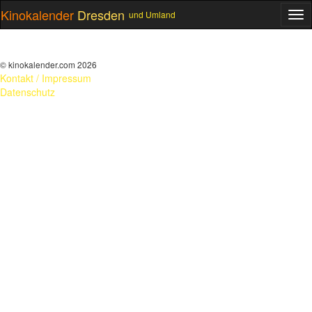
Kinokalender
Dresden
und Umland
ME
© kinokalender.com 2026
Kontakt / Impressum
Datenschutz