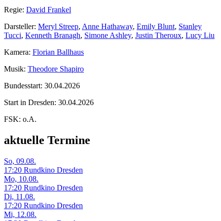
Regie:
David Frankel
Darsteller:
Meryl Streep
,
Anne Hathaway
,
Emily Blunt
,
Stanley
Tucci
,
Kenneth Branagh
,
Simone Ashley
,
Justin Theroux
,
Lucy Liu
Kamera:
Florian Ballhaus
Musik:
Theodore Shapiro
Bundesstart:
30.04.2026
Start in Dresden:
30.04.2026
FSK:
o.A.
aktuelle Termine
So, 09.08.
17:20 Rundkino Dresden
Mo, 10.08.
17:20 Rundkino Dresden
Di, 11.08.
17:20 Rundkino Dresden
Mi, 12.08.