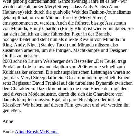
Welt gehörig durcheinander. Ganze zwanzig Jahre ist es her - wir
werden alle alt, außer Meryl Streep - dass Andy Sachs (Anne
Hathaway) sich durch die qualvolle Welt des Fashion-Journalismus
gekämpft hat, um von Miranda Priestly (Meryl Streep)
ernstgenommen zu werden. Auch die frühere, bissige Assistentin
von Miranda, Emily Charlton (Emily Blunt) ist wieder mit dabei. Sie
hat sich nämlich zu einer führenden Figur in der Branche
hochgearbeitet und steht nun als direkte Rivalin von Miranda im
Ring. Andy, Nigel (Stanley Tucci) und Miranda müssen also
zusammen arbeiten, um die Intrigen, Machtkämpfe und Designer-
Outfits zu meistern.
2003 schrieb Lauren Weisberger den Bestseller „Der Teufel trägt
Prada“ und die Leinwandadaption von 2006 wurde schnell zum
Kultklassiker erkoren. Die schauspielerischen Leistungen waren so
gut, dass Meryl Streep dafür eine Oscarnominierung erhielt. Erneut
setzt Regisseur David Frankel auf die turbulente Dynamik zwischen
den Charakteren. Dazu kommt noch die neue Ebene der digitalen
und diversen Modeindustrie, durch die sich die Charaktere von
damals kämpfen müssen. Egal, ob pure Nostalgie oder instant
Klassiker: Wir haben auf diesen Film gewartet und wir werden ihn
genießen.
Anne
Buch:
Aline Brosh McKenna