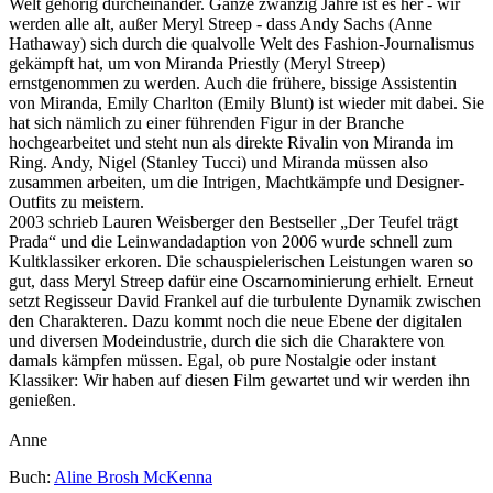
Welt gehörig durcheinander. Ganze zwanzig Jahre ist es her - wir
werden alle alt, außer Meryl Streep - dass Andy Sachs (Anne
Hathaway) sich durch die qualvolle Welt des Fashion-Journalismus
gekämpft hat, um von Miranda Priestly (Meryl Streep)
ernstgenommen zu werden. Auch die frühere, bissige Assistentin
von Miranda, Emily Charlton (Emily Blunt) ist wieder mit dabei. Sie
hat sich nämlich zu einer führenden Figur in der Branche
hochgearbeitet und steht nun als direkte Rivalin von Miranda im
Ring. Andy, Nigel (Stanley Tucci) und Miranda müssen also
zusammen arbeiten, um die Intrigen, Machtkämpfe und Designer-
Outfits zu meistern.
2003 schrieb Lauren Weisberger den Bestseller „Der Teufel trägt
Prada“ und die Leinwandadaption von 2006 wurde schnell zum
Kultklassiker erkoren. Die schauspielerischen Leistungen waren so
gut, dass Meryl Streep dafür eine Oscarnominierung erhielt. Erneut
setzt Regisseur David Frankel auf die turbulente Dynamik zwischen
den Charakteren. Dazu kommt noch die neue Ebene der digitalen
und diversen Modeindustrie, durch die sich die Charaktere von
damals kämpfen müssen. Egal, ob pure Nostalgie oder instant
Klassiker: Wir haben auf diesen Film gewartet und wir werden ihn
genießen.
Anne
Buch:
Aline Brosh McKenna