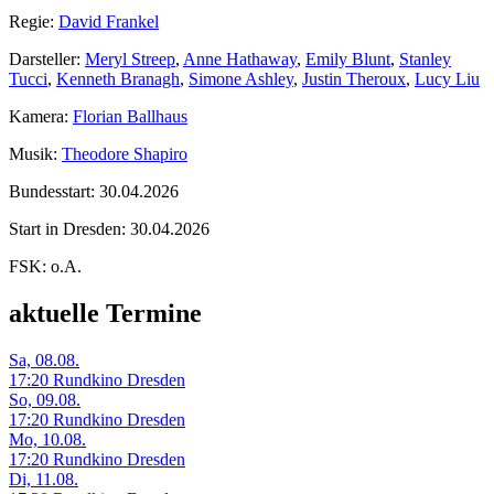
Regie:
David Frankel
Darsteller:
Meryl Streep
,
Anne Hathaway
,
Emily Blunt
,
Stanley
Tucci
,
Kenneth Branagh
,
Simone Ashley
,
Justin Theroux
,
Lucy Liu
Kamera:
Florian Ballhaus
Musik:
Theodore Shapiro
Bundesstart:
30.04.2026
Start in Dresden:
30.04.2026
FSK:
o.A.
aktuelle Termine
Sa, 08.08.
17:20 Rundkino Dresden
So, 09.08.
17:20 Rundkino Dresden
Mo, 10.08.
17:20 Rundkino Dresden
Di, 11.08.