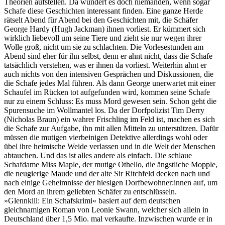
Theorien aufstellen. Da wundert es doch niemanden, wenn sogar
Schafe diese Geschichten interessant finden. Eine ganze Herde
rätselt Abend für Abend bei den Geschichten mit, die Schäfer
George Hardy (Hugh Jackman) ihnen vorliest. Er kümmert sich
wirklich liebevoll um seine Tiere und zieht sie nur wegen ihrer
Wolle groß, nicht um sie zu schlachten. Die Vorlesestunden am
Abend sind eher für ihn selbst, denn er ahnt nicht, dass die Schafe
tatsächlich verstehen, was er ihnen da vorliest. Weiterhin ahnt er
auch nichts von den intensiven Gesprächen und Diskussionen, die
die Schafe jedes Mal führen. Als dann George unerwartet mit einer
Schaufel im Rücken tot aufgefunden wird, kommen seine Schafe
nur zu einem Schluss: Es muss Mord gewesen sein. Schon geht die
Spurensuche im Wollmantel los. Da der Dorfpolizist Tim Derry
(Nicholas Braun) ein wahrer Frischling im Feld ist, machen es sich
die Schafe zur Aufgabe, ihn mit allen Mitteln zu unterstützen. Dafür
müssen die mutigen vierbeinigen Detektive allerdings wohl oder
übel ihre heimische Weide verlassen und in die Welt der Menschen
abtauchen. Und das ist alles andere als einfach. Die schlaue
Schafdame Miss Maple, der mutige Othello, die ängstliche Mopple,
die neugierige Maude und der alte Sir Ritchfeld decken nach und
nach einige Geheimnisse der hiesigen Dorfbewohner:innen auf, um
den Mord an ihrem geliebten Schäfer zu entschlüsseln.
»Glennkill: Ein Schafskrimi« basiert auf dem deutschen
gleichnamigen Roman von Leonie Swann, welcher sich allein in
Deutschland über 1,5 Mio. mal verkaufte. Inzwischen wurde er in