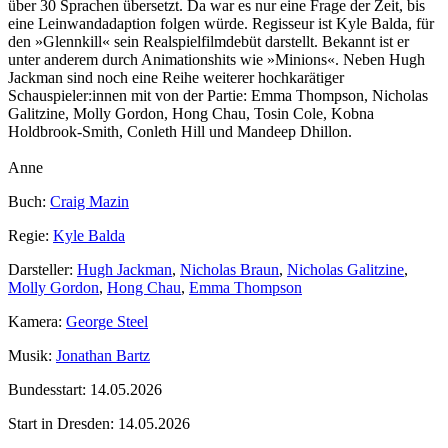
über 30 Sprachen übersetzt. Da war es nur eine Frage der Zeit, bis
eine Leinwandadaption folgen würde. Regisseur ist Kyle Balda, für
den »Glennkill« sein Realspielfilmdebüt darstellt. Bekannt ist er
unter anderem durch Animationshits wie »Minions«. Neben Hugh
Jackman sind noch eine Reihe weiterer hochkarätiger
Schauspieler:innen mit von der Partie: Emma Thompson, Nicholas
Galitzine, Molly Gordon, Hong Chau, Tosin Cole, Kobna
Holdbrook‑Smith, Conleth Hill und Mandeep Dhillon.
Anne
Buch:
Craig Mazin
Regie:
Kyle Balda
Darsteller:
Hugh Jackman
,
Nicholas Braun
,
Nicholas Galitzine
,
Molly Gordon
,
Hong Chau
,
Emma Thompson
Kamera:
George Steel
Musik:
Jonathan Bartz
Bundesstart:
14.05.2026
Start in Dresden:
14.05.2026