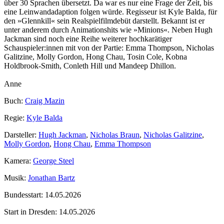
über 30 Sprachen übersetzt. Da war es nur eine Frage der Zeit, bis
eine Leinwandadaption folgen würde. Regisseur ist Kyle Balda, für
den »Glennkill« sein Realspielfilmdebüt darstellt. Bekannt ist er
unter anderem durch Animationshits wie »Minions«. Neben Hugh
Jackman sind noch eine Reihe weiterer hochkarätiger
Schauspieler:innen mit von der Partie: Emma Thompson, Nicholas
Galitzine, Molly Gordon, Hong Chau, Tosin Cole, Kobna
Holdbrook‑Smith, Conleth Hill und Mandeep Dhillon.
Anne
Buch:
Craig Mazin
Regie:
Kyle Balda
Darsteller:
Hugh Jackman
,
Nicholas Braun
,
Nicholas Galitzine
,
Molly Gordon
,
Hong Chau
,
Emma Thompson
Kamera:
George Steel
Musik:
Jonathan Bartz
Bundesstart:
14.05.2026
Start in Dresden:
14.05.2026