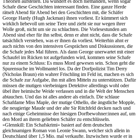
Theorien aufstellen. Da wundert es doch niemanden, wenn sogar
Schafe diese Geschichten interessant finden. Eine ganze Herde
rätselt Abend für Abend bei den Geschichten mit, die Schäfer
George Hardy (Hugh Jackman) ihnen vorliest. Er kümmert sich
wirklich liebevoll um seine Tiere und zieht sie nur wegen ihrer
Wolle groß, nicht um sie zu schlachten. Die Vorlesestunden am
Abend sind eher für ihn selbst, denn er ahnt nicht, dass die Schafe
tatsächlich verstehen, was er ihnen da vorliest. Weiterhin ahnt er
auch nichts von den intensiven Gesprächen und Diskussionen, die
die Schafe jedes Mal führen. Als dann George unerwartet mit einer
Schaufel im Rücken tot aufgefunden wird, kommen seine Schafe
nur zu einem Schluss: Es muss Mord gewesen sein. Schon geht die
Spurensuche im Wollmantel los. Da der Dorfpolizist Tim Derry
(Nicholas Braun) ein wahrer Frischling im Feld ist, machen es sich
die Schafe zur Aufgabe, ihn mit allen Mitteln zu unterstützen. Dafür
müssen die mutigen vierbeinigen Detektive allerdings wohl oder
übel ihre heimische Weide verlassen und in die Welt der Menschen
abtauchen. Und das ist alles andere als einfach. Die schlaue
Schafdame Miss Maple, der mutige Othello, die ängstliche Mopple,
die neugierige Maude und der alte Sir Ritchfeld decken nach und
nach einige Geheimnisse der hiesigen Dorfbewohner:innen auf, um
den Mord an ihrem geliebten Schäfer zu entschlüsseln.
»Glennkill: Ein Schafskrimi« basiert auf dem deutschen
gleichnamigen Roman von Leonie Swann, welcher sich allein in
Deutschland über 1,5 Mio. mal verkaufte. Inzwischen wurde er in