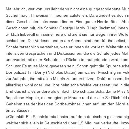
Mal ehrlich, wer von uns liebt denn nicht eine gut geschriebene M
Suchen nach Hinweisen, Theorien aufstellen. Da wundert es doch
diese Geschichten interessant finden. Eine ganze Herde rätselt Ab
Geschichten mit, die Schäfer George Hardy (Hugh Jackman) ihnen v
wirklich liebevoll um seine Tiere und zieht sie nur wegen ihrer Wolle
schlachten. Die Vorlesestunden am Abend sind eher für ihn selbst, d
Schafe tatsächlich verstehen, was er ihnen da vorliest. Weiterhin a
intensiven Gesprächen und Diskussionen, die die Schafe jedes Mal
unerwartet mit einer Schaufel im Rücken tot aufgefunden wird, ko
Schluss: Es muss Mord gewesen sein. Schon geht die Spurensuche 
Dorfpolizist Tim Derry (Nicholas Braun) ein wahrer Frischling im Fel
zur Aufgabe, ihn mit allen Mitteln zu unterstützen. Dafür müssen di
allerdings wohl oder übel ihre heimische Weide verlassen und in d
Und das ist alles andere als einfach. Die schlaue Schafdame Miss M
ängstliche Mopple, die neugierige Maude und der alte Sir Ritchfel
Geheimnisse der hiesigen Dorfbewohner:innen auf, um den Mord an
entschlüsseln.
»Glennkill: Ein Schafskrimi« basiert auf dem deutschen gleichna
welcher sich allein in Deutschland über 1,5 Mio. mal verkaufte. Inz