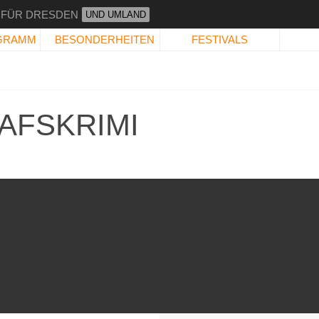
 FÜR DRESDEN
UND UMLAND
GRAMM
BESONDERHEITEN
FESTIVALS
HAFSKRIMI