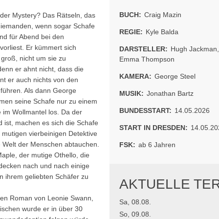
BUCH:
Craig Mazin
urder Mystery? Das Rätseln, das
 niemanden, wenn sogar Schafe
REGIE:
Kyle Balda
end für Abend bei den
orliest. Er kümmert sich
DARSTELLER:
Hugh Jackman
 groß, nicht um sie zu
Emma Thompson
enn er ahnt nicht, dass die
KAMERA:
George Steel
hnt er auch nichts von den
 führen. Als dann George
MUSIK:
Jonathan Bartz
mmen seine Schafe nur zu einem
BUNDESSTART:
14.05.2026
im Wollmantel los. Da der
d ist, machen es sich die Schafe
START IN DRESDEN:
14.05.20
e mutigen vierbeinigen Detektive
ie Welt der Menschen abtauchen.
FSK:
ab 6 Jahren
aple, der mutige Othello, die
d decken nach und nach einige
 ihrem geliebten Schäfer zu
AKTUELLE TE
migen Roman von Leonie Swann,
Sa, 08.08.
wischen wurde er in über 30
So, 09.08.