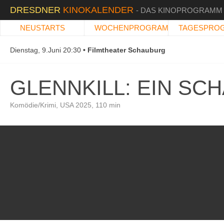
DRESDNER
KINOKALENDER
- DAS KINOPROGRAMM
NEUSTARTS
WOCHENPROGRAMM
TAGESPRO
Dienstag, 9.Juni 20:30
Filmtheater Schauburg
GLENNKILL: EIN SC
Komödie/Krimi, USA 2025, 110 min