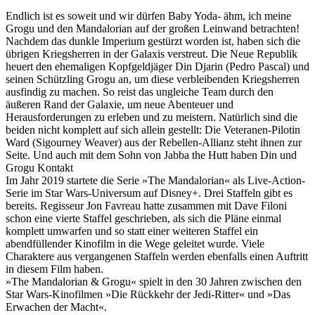
Endlich ist es soweit und wir dürfen Baby Yoda- ähm, ich meine
Grogu und den Mandalorian auf der großen Leinwand betrachten!
Nachdem das dunkle Imperium gestürzt worden ist, haben sich die
übrigen Kriegsherren in der Galaxis verstreut. Die Neue Republik
heuert den ehemaligen Kopfgeldjäger Din Djarin (Pedro Pascal) und
seinen Schützling Grogu an, um diese verbleibenden Kriegsherren
ausfindig zu machen. So reist das ungleiche Team durch den
äußeren Rand der Galaxie, um neue Abenteuer und
Herausforderungen zu erleben und zu meistern. Natürlich sind die
beiden nicht komplett auf sich allein gestellt: Die Veteranen-Pilotin
Ward (Sigourney Weaver) aus der Rebellen-Allianz steht ihnen zur
Seite. Und auch mit dem Sohn von Jabba the Hutt haben Din und
Grogu Kontakt
Im Jahr 2019 startete die Serie »The Mandalorian« als Live-Action-
Serie im Star Wars-Universum auf Disney+. Drei Staffeln gibt es
bereits. Regisseur Jon Favreau hatte zusammen mit Dave Filoni
schon eine vierte Staffel geschrieben, als sich die Pläne einmal
komplett umwarfen und so statt einer weiteren Staffel ein
abendfüllender Kinofilm in die Wege geleitet wurde. Viele
Charaktere aus vergangenen Staffeln werden ebenfalls einen Auftritt
in diesem Film haben.
»The Mandalorian & Grogu« spielt in den 30 Jahren zwischen den
Star Wars-Kinofilmen »Die Rückkehr der Jedi-Ritter« und »Das
Erwachen der Macht«.