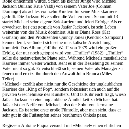
Rolle einnehmen würde. Schon als kleiner Junge wird Michael
Jackson (Juliano Krue Valdi) von seinem Vater Joe (Colman
Domingo) als achtes von zehn Kindern für seine Musikkarriere
gedrillt. Die Jackson Five sollen die Welt erobern. Schon mit 13
startet Michael seine eigene Solokarriere und feiert Erfolge. Als er
erwachsen ist (jetzt gespielt von Jaafar Jackson), ist sein Leben
weiterhin von der Musik dominiert. Als er Diana Ross (Kat
Graham) und den Produzenten Quincy Jones (Kendrick Sampson)
kennen lernt, verändert sich seine musikalische Ausrichtung
komplett. Das Album „Off the Wall“ von 1979 wird ein großer
Erfolg, der nur noch getoppt wird von „Thriller“ (1982). „Thriller“
sollte die meistverkaufte Platte sein. Während Michaels musikalische
Karriere immer weiter wächst, steht es in der Beziehung zu seinem
Vater nicht so gut. Er entschließt sich, seinen Vater als Manager zu
feuern und ersetzt ihn durch den Anwalt John Branca (Miles
Teller).
»Michael« erzählt also nicht nur die Geschichte der unglaublichen
Karriere des „King of Pop“, sondern fokussiert sich auch auf die
privaten Geschehnisse des Künstlers. Und falls ihr euch fragt, wieso
Jafaar Jackson so eine unglaubliche Ähnlichkeit zu Michael hat:
Jafaar ist der Neffe von Michael, also der Sohn von Jermaine
Jackson. Es ist seine erste große Filmrolle, aber man sieht, dass er
sehr gut in die Fußstapfen seines berühmten Onkels passt.
Regisseur Antoine Fuqua versucht mit »Michael« einen ehrlichen