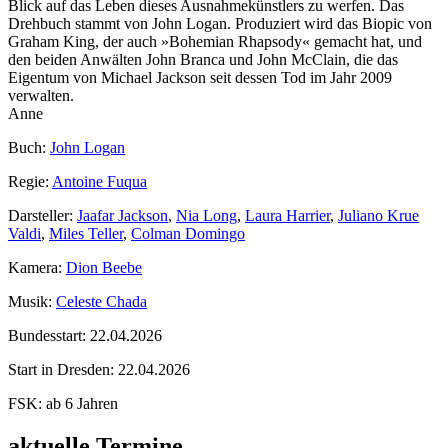
Blick auf das Leben dieses Ausnahmekünstlers zu werfen. Das
Drehbuch stammt von John Logan. Produziert wird das Biopic von
Graham King, der auch »Bohemian Rhapsody« gemacht hat, und
den beiden Anwälten John Branca und John McClain, die das
Eigentum von Michael Jackson seit dessen Tod im Jahr 2009
verwalten.
Anne
Buch:
John Logan
Regie:
Antoine Fuqua
Darsteller:
Jaafar Jackson
,
Nia Long
,
Laura Harrier
,
Juliano Krue
Valdi
,
Miles Teller
,
Colman Domingo
Kamera:
Dion Beebe
Musik:
Celeste Chada
Bundesstart:
22.04.2026
Start in Dresden:
22.04.2026
FSK:
ab 6 Jahren
aktuelle Termine