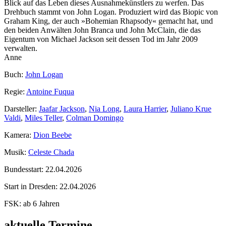
Blick auf das Leben dieses Ausnahmekünstlers zu werfen. Das
Drehbuch stammt von John Logan. Produziert wird das Biopic von
Graham King, der auch »Bohemian Rhapsody« gemacht hat, und
den beiden Anwälten John Branca und John McClain, die das
Eigentum von Michael Jackson seit dessen Tod im Jahr 2009
verwalten.
Anne
Buch:
John Logan
Regie:
Antoine Fuqua
Darsteller:
Jaafar Jackson
,
Nia Long
,
Laura Harrier
,
Juliano Krue
Valdi
,
Miles Teller
,
Colman Domingo
Kamera:
Dion Beebe
Musik:
Celeste Chada
Bundesstart:
22.04.2026
Start in Dresden:
22.04.2026
FSK:
ab 6 Jahren
aktuelle Termine