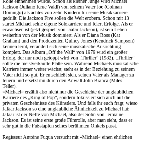
Rolle einnehmen würde. Schon als kleiner Junge wird Michael
Jackson (Juliano Krue Valdi) von seinem Vater Joe (Colman
Domingo) als achtes von zehn Kindern für seine Musikkarriere
gedrillt. Die Jackson Five sollen die Welt erobern. Schon mit 13
startet Michael seine eigene Solokarriere und feiert Erfolge. Als er
erwachsen ist (jetzt gespielt von Jaafar Jackson), ist sein Leben
weiterhin von der Musik dominiert. Als er Diana Ross (Kat
Graham) und den Produzenten Quincy Jones (Kendrick Sampson)
kennen lernt, verändert sich seine musikalische Ausrichtung
komplett. Das Album „Off the Wall“ von 1979 wird ein großer
Erfolg, der nur noch getoppt wird von „Thriller“ (1982). „Thriller“
sollte die meistverkaufte Platte sein. Während Michaels musikalische
Karriere immer weiter wächst, steht es in der Beziehung zu seinem
Vater nicht so gut. Er entschließt sich, seinen Vater als Manager zu
feuern und ersetzt ihn durch den Anwalt John Branca (Miles
Teller).
»Michael« erzählt also nicht nur die Geschichte der unglaublichen
Karriere des „King of Pop“, sondern fokussiert sich auch auf die
privaten Geschehnisse des Künstlers. Und falls ihr euch fragt, wieso
Jafaar Jackson so eine unglaubliche Ähnlichkeit zu Michael hat:
Jafaar ist der Neffe von Michael, also der Sohn von Jermaine
Jackson. Es ist seine erste große Filmrolle, aber man sieht, dass er
sehr gut in die Fußstapfen seines berühmten Onkels passt.
Regisseur Antoine Fuqua versucht mit »Michael« einen ehrlichen