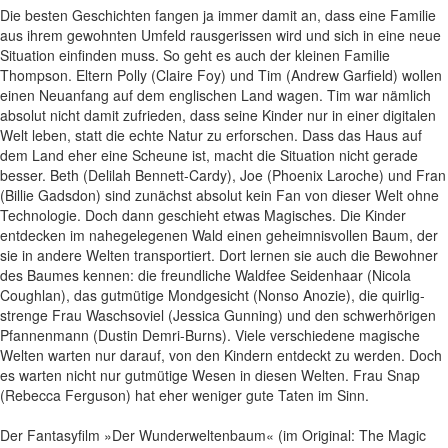
Die besten Geschichten fangen ja immer damit an, dass eine Familie
aus ihrem gewohnten Umfeld rausgerissen wird und sich in eine neue
Situation einfinden muss. So geht es auch der kleinen Familie
Thompson. Eltern Polly (Claire Foy) und Tim (Andrew Garfield) wollen
einen Neuanfang auf dem englischen Land wagen. Tim war nämlich
absolut nicht damit zufrieden, dass seine Kinder nur in einer digitalen
Welt leben, statt die echte Natur zu erforschen. Dass das Haus auf
dem Land eher eine Scheune ist, macht die Situation nicht gerade
besser. Beth (Delilah Bennett-Cardy), Joe (Phoenix Laroche) und Fran
(Billie Gadsdon) sind zunächst absolut kein Fan von dieser Welt ohne
Technologie. Doch dann geschieht etwas Magisches. Die Kinder
entdecken im nahegelegenen Wald einen geheimnisvollen Baum, der
sie in andere Welten transportiert. Dort lernen sie auch die Bewohner
des Baumes kennen: die freundliche Waldfee Seidenhaar (Nicola
Coughlan), das gutmütige Mondgesicht (Nonso Anozie), die quirlig-
strenge Frau Waschsoviel (Jessica Gunning) und den schwerhörigen
Pfannenmann (Dustin Demri-Burns). Viele verschiedene magische
Welten warten nur darauf, von den Kindern entdeckt zu werden. Doch
es warten nicht nur gutmütige Wesen in diesen Welten. Frau Snap
(Rebecca Ferguson) hat eher weniger gute Taten im Sinn.
Der Fantasyfilm »Der Wunderweltenbaum« (im Original: The Magic