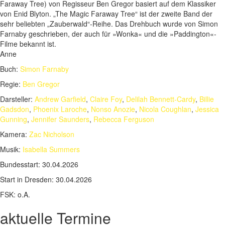
Faraway Tree) von Regisseur Ben Gregor basiert auf dem Klassiker
von Enid Blyton. „The Magic Faraway Tree“ ist der zweite Band der
sehr beliebten „Zauberwald“-Reihe. Das Drehbuch wurde von Simon
Farnaby geschrieben, der auch für »Wonka« und die »Paddington«-
Filme bekannt ist.
Anne
Buch:
Simon Farnaby
Regie:
Ben Gregor
Darsteller:
Andrew Garfield
,
Claire Foy
,
Delilah Bennett-Cardy
,
Billie
Gadsdon
,
Phoenix Laroche
,
Nonso Anozie
,
Nicola Coughlan
,
Jessica
Gunning
,
Jennifer Saunders
,
Rebecca Ferguson
Kamera:
Zac Nicholson
Musik:
Isabella Summers
Bundesstart:
30.04.2026
Start in Dresden:
30.04.2026
FSK:
o.A.
aktuelle Termine