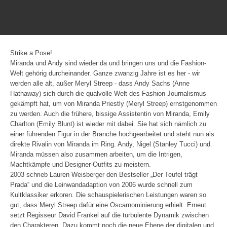
Strike a Pose!
Miranda und Andy sind wieder da und bringen uns und die Fashion-
Welt gehörig durcheinander. Ganze zwanzig Jahre ist es her - wir
werden alle alt, außer Meryl Streep - dass Andy Sachs (Anne
Hathaway) sich durch die qualvolle Welt des Fashion-Journalismus
gekämpft hat, um von Miranda Priestly (Meryl Streep) ernstgenommen
zu werden. Auch die frühere, bissige Assistentin von Miranda, Emily
Charlton (Emily Blunt) ist wieder mit dabei. Sie hat sich nämlich zu
einer führenden Figur in der Branche hochgearbeitet und steht nun als
direkte Rivalin von Miranda im Ring. Andy, Nigel (Stanley Tucci) und
Miranda müssen also zusammen arbeiten, um die Intrigen,
Machtkämpfe und Designer-Outfits zu meistern.
2003 schrieb Lauren Weisberger den Bestseller „Der Teufel trägt
Prada“ und die Leinwandadaption von 2006 wurde schnell zum
Kultklassiker erkoren. Die schauspielerischen Leistungen waren so
gut, dass Meryl Streep dafür eine Oscarnominierung erhielt. Erneut
setzt Regisseur David Frankel auf die turbulente Dynamik zwischen
den Charakteren. Dazu kommt noch die neue Ebene der digitalen und