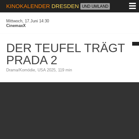
M
KINOKALENDER
DRESDEN
UND UMLAND
Mittwoch, 17.Juni 14:30
CinemaxX
DER TEUFEL TRÄGT
PRADA 2
Drama/Komödie, USA 2025, 119 min