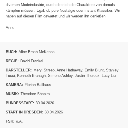
diversen Modeindustrie, durch die sich die Charaktere von damals
kämpfen müssen. Egal, ob pure Nostalgie oder instant Klassiker: Wir
haben auf diesen Film gewartet und wir werden ihn genießen.
Anne
BUCH:
Aline Brosh McKenna
REGIE:
David Frankel
DARSTELLER:
Meryl Streep
,
Anne Hathaway
,
Emily Blunt
,
Stanley
Tucci
,
Kenneth Branagh
,
Simone Ashley
,
Justin Theroux
,
Lucy Liu
KAMERA:
Florian Ballhaus
MUSIK:
Theodore Shapiro
BUNDESSTART:
30.04.2026
START IN DRESDEN:
30.04.2026
FSK:
o.A.