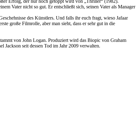
er Erfolg, der nur noch getoppt wird von „Thriller“ (1982).
inem Vater nicht so gut. Er entschließt sich, seinen Vater als Manager
Geschehnisse des Künstlers. Und falls ihr euch fragt, wieso Jafaar
ste große Filmrolle, aber man sieht, dass er sehr gut in die
 stammt von John Logan. Produziert wird das Biopic von Graham
 Jackson seit dessen Tod im Jahr 2009 verwalten.