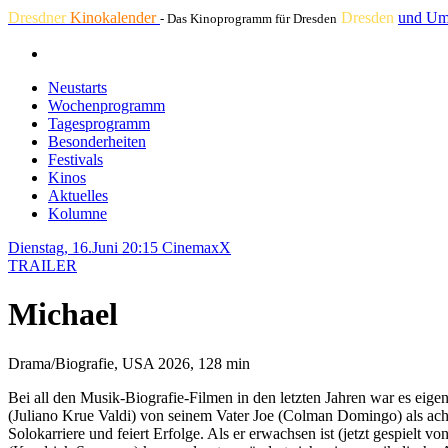
Dresdner
Kinokalender
Dresden
und Um
- Das Kinoprogramm für Dresden
Neustarts
Wochenprogramm
Tagesprogramm
Besonderheiten
Festivals
Kinos
Aktuelles
Kolumne
Dienstag, 16.Juni 20:15
CinemaxX
TRAILER
Michael
Drama/Biografie, USA 2026, 128 min
Bei all den Musik-Biografie-Filmen in den letzten Jahren war es eige
(Juliano Krue Valdi) von seinem Vater Joe (Colman Domingo) als achte
Solokarriere und feiert Erfolge. Als er erwachsen ist (jetzt gespiel