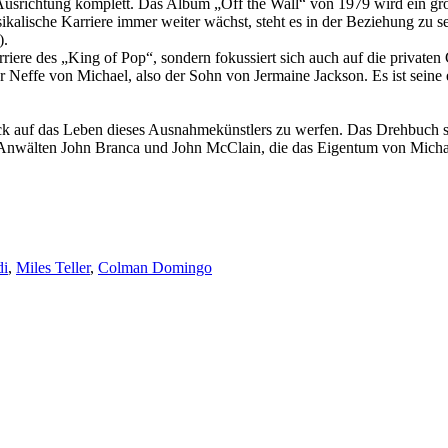
Ausrichtung komplett. Das Album „Off the Wall“ von 1979 wird ein groß
ikalische Karriere immer weiter wächst, steht es in der Beziehung zu se
).
riere des „King of Pop“, sondern fokussiert sich auch auf die privaten 
r Neffe von Michael, also der Sohn von Jermaine Jackson. Es ist seine er
ick auf das Leben dieses Ausnahmekünstlers zu werfen. Das Drehbuch
nwälten John Branca und John McClain, die das Eigentum von Michael
di
,
Miles Teller
,
Colman Domingo