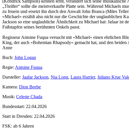
(Kendrick Sampson) kennen lernt, verändert sich seine musikalische 
„Thriller“ sollte die meistverkaufte Platte sein. Während Michaels mus
zu feuern und ersetzt ihn durch den Anwalt John Branca (Miles Teller
»Michael« erzählt also nicht nur die Geschichte der unglaublichen Kar
Jackson so eine unglaubliche Ähnlichkeit zu Michael hat: Jafaar ist de
Fußstapfen seines berühmten Onkels passt.
Regisseur Antoine Fuqua versucht mit »Michael« einen ehrlichen Bl
King, der auch »Bohemian Rhapsody« gemacht hat, und den beiden A
Anne
Buch:
John Logan
Regie:
Antoine Fuqua
Darsteller:
Jaafar Jackson
,
Nia Long
,
Laura Harrier
,
Juliano Krue Val
Kamera:
Dion Beebe
Musik:
Celeste Chada
Bundesstart:
22.04.2026
Start in Dresden:
22.04.2026
FSK:
ab 6 Jahren