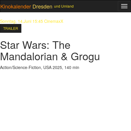
Kinokalender
Dresden
und Umland
ME
Sonntag, 14.Juni 15:45
CinemaxX
TRAILER
Star Wars: The
Mandalorian & Grogu
Action/Science-Fiction, USA 2025, 140 min