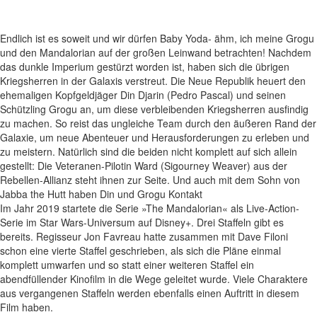
Endlich ist es soweit und wir dürfen Baby Yoda- ähm, ich meine Grogu
und den Mandalorian auf der großen Leinwand betrachten! Nachdem
das dunkle Imperium gestürzt worden ist, haben sich die übrigen
Kriegsherren in der Galaxis verstreut. Die Neue Republik heuert den
ehemaligen Kopfgeldjäger Din Djarin (Pedro Pascal) und seinen
Schützling Grogu an, um diese verbleibenden Kriegsherren ausfindig
zu machen. So reist das ungleiche Team durch den äußeren Rand der
Galaxie, um neue Abenteuer und Herausforderungen zu erleben und
zu meistern. Natürlich sind die beiden nicht komplett auf sich allein
gestellt: Die Veteranen-Pilotin Ward (Sigourney Weaver) aus der
Rebellen-Allianz steht ihnen zur Seite. Und auch mit dem Sohn von
Jabba the Hutt haben Din und Grogu Kontakt
Im Jahr 2019 startete die Serie »The Mandalorian« als Live-Action-
Serie im Star Wars-Universum auf Disney+. Drei Staffeln gibt es
bereits. Regisseur Jon Favreau hatte zusammen mit Dave Filoni
schon eine vierte Staffel geschrieben, als sich die Pläne einmal
komplett umwarfen und so statt einer weiteren Staffel ein
abendfüllender Kinofilm in die Wege geleitet wurde. Viele Charaktere
aus vergangenen Staffeln werden ebenfalls einen Auftritt in diesem
Film haben.