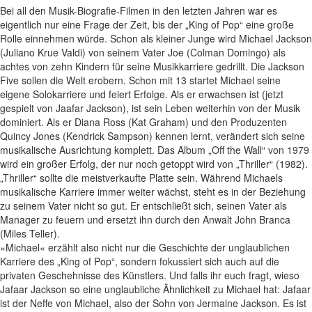
Bei all den Musik-Biografie-Filmen in den letzten Jahren war es
eigentlich nur eine Frage der Zeit, bis der „King of Pop“ eine große
Rolle einnehmen würde. Schon als kleiner Junge wird Michael Jackson
(Juliano Krue Valdi) von seinem Vater Joe (Colman Domingo) als
achtes von zehn Kindern für seine Musikkarriere gedrillt. Die Jackson
Five sollen die Welt erobern. Schon mit 13 startet Michael seine
eigene Solokarriere und feiert Erfolge. Als er erwachsen ist (jetzt
gespielt von Jaafar Jackson), ist sein Leben weiterhin von der Musik
dominiert. Als er Diana Ross (Kat Graham) und den Produzenten
Quincy Jones (Kendrick Sampson) kennen lernt, verändert sich seine
musikalische Ausrichtung komplett. Das Album „Off the Wall“ von 1979
wird ein großer Erfolg, der nur noch getoppt wird von „Thriller“ (1982).
„Thriller“ sollte die meistverkaufte Platte sein. Während Michaels
musikalische Karriere immer weiter wächst, steht es in der Beziehung
zu seinem Vater nicht so gut. Er entschließt sich, seinen Vater als
Manager zu feuern und ersetzt ihn durch den Anwalt John Branca
(Miles Teller).
»Michael« erzählt also nicht nur die Geschichte der unglaublichen
Karriere des „King of Pop“, sondern fokussiert sich auch auf die
privaten Geschehnisse des Künstlers. Und falls ihr euch fragt, wieso
Jafaar Jackson so eine unglaubliche Ähnlichkeit zu Michael hat: Jafaar
ist der Neffe von Michael, also der Sohn von Jermaine Jackson. Es ist