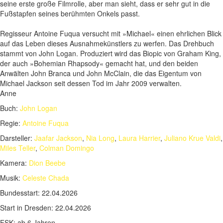
seine erste große Filmrolle, aber man sieht, dass er sehr gut in die
Fußstapfen seines berühmten Onkels passt.
Regisseur Antoine Fuqua versucht mit »Michael« einen ehrlichen Blick
auf das Leben dieses Ausnahmekünstlers zu werfen. Das Drehbuch
stammt von John Logan. Produziert wird das Biopic von Graham King,
der auch »Bohemian Rhapsody« gemacht hat, und den beiden
Anwälten John Branca und John McClain, die das Eigentum von
Michael Jackson seit dessen Tod im Jahr 2009 verwalten.
Anne
Buch:
John Logan
Regie:
Antoine Fuqua
Darsteller:
Jaafar Jackson
,
Nia Long
,
Laura Harrier
,
Juliano Krue Valdi
,
Miles Teller
,
Colman Domingo
Kamera:
Dion Beebe
Musik:
Celeste Chada
Bundesstart:
22.04.2026
Start in Dresden:
22.04.2026
FSK:
ab 6 Jahren