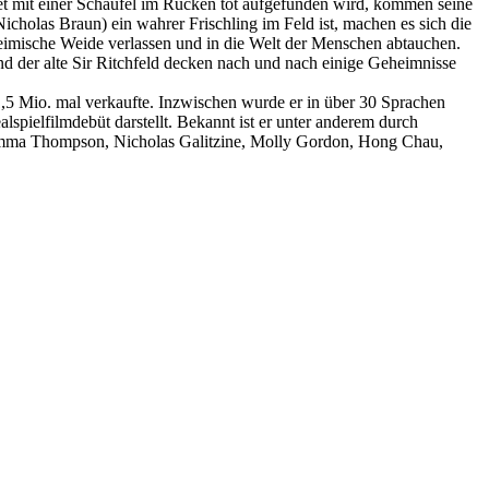
et mit einer Schaufel im Rücken tot aufgefunden wird, kommen seine
cholas Braun) ein wahrer Frischling im Feld ist, machen es sich die
 heimische Weide verlassen und in die Welt der Menschen abtauchen.
nd der alte Sir Ritchfeld decken nach und nach einige Geheimnisse
,5 Mio. mal verkaufte. Inzwischen wurde er in über 30 Sprachen
lspielfilmdebüt darstellt. Bekannt ist er unter anderem durch
 Emma Thompson, Nicholas Galitzine, Molly Gordon, Hong Chau,