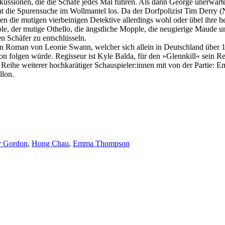
skussionen, die die Schafe jedes Mal führen. Als dann George unerwart
die Spurensuche im Wollmantel los. Da der Dorfpolizist Tim Derry (Ni
sen die mutigen vierbeinigen Detektive allerdings wohl oder übel ihre
le, der mutige Othello, die ängstliche Mopple, die neugierige Maude u
n Schäfer zu entschlüsseln.
en Roman von Leonie Swann, welcher sich allein in Deutschland über 1
on folgen würde. Regisseur ist Kyle Balda, für den »Glennkill« sein Rea
Reihe weiterer hochkarätiger Schauspieler:innen mit von der Partie:
llon.
y Gordon
,
Hong Chau
,
Emma Thompson