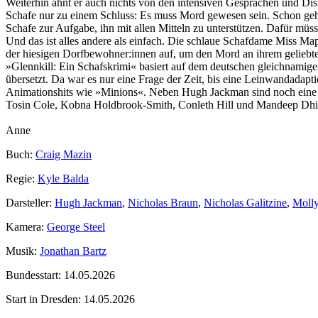
Weiterhin ahnt er auch nichts von den intensiven Gesprächen und Di
Schafe nur zu einem Schluss: Es muss Mord gewesen sein. Schon geht 
Schafe zur Aufgabe, ihn mit allen Mitteln zu unterstützen. Dafür müs
Und das ist alles andere als einfach. Die schlaue Schafdame Miss Map
der hiesigen Dorfbewohner:innen auf, um den Mord an ihrem geliebte
»Glennkill: Ein Schafskrimi« basiert auf dem deutschen gleichnamig
übersetzt. Da war es nur eine Frage der Zeit, bis eine Leinwandadapti
Animationshits wie »Minions«. Neben Hugh Jackman sind noch eine 
Tosin Cole, Kobna Holdbrook‑Smith, Conleth Hill und Mandeep Dhi
Anne
Buch:
Craig Mazin
Regie:
Kyle Balda
Darsteller:
Hugh Jackman
,
Nicholas Braun
,
Nicholas Galitzine
,
Moll
Kamera:
George Steel
Musik:
Jonathan Bartz
Bundesstart:
14.05.2026
Start in Dresden:
14.05.2026