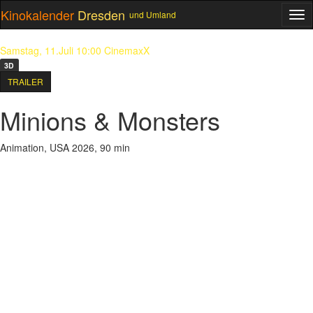
Kinokalender
Dresden
und Umland
ME
Samstag, 11.Juli 10:00
CinemaxX
3D
TRAILER
Minions & Monsters
Animation, USA 2026, 90 min