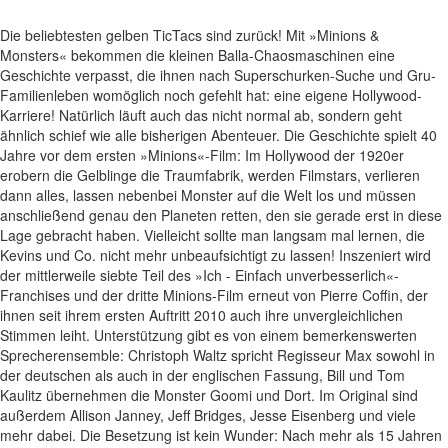
Die beliebtesten gelben TicTacs sind zurück! Mit »Minions &
Monsters« bekommen die kleinen Balla-Chaosmaschinen eine
Geschichte verpasst, die ihnen nach Superschurken-Suche und Gru-
Familienleben womöglich noch gefehlt hat: eine eigene Hollywood-
Karriere! Natürlich läuft auch das nicht normal ab, sondern geht
ähnlich schief wie alle bisherigen Abenteuer. Die Geschichte spielt 40
Jahre vor dem ersten »Minions«-Film: Im Hollywood der 1920er
erobern die Gelblinge die Traumfabrik, werden Filmstars, verlieren
dann alles, lassen nebenbei Monster auf die Welt los und müssen
anschließend genau den Planeten retten, den sie gerade erst in diese
Lage gebracht haben. Vielleicht sollte man langsam mal lernen, die
Kevins und Co. nicht mehr unbeaufsichtigt zu lassen! Inszeniert wird
der mittlerweile siebte Teil des »Ich - Einfach unverbesserlich«-
Franchises und der dritte Minions-Film erneut von Pierre Coffin, der
ihnen seit ihrem ersten Auftritt 2010 auch ihre unvergleichlichen
Stimmen leiht. Unterstützung gibt es von einem bemerkenswerten
Sprecherensemble: Christoph Waltz spricht Regisseur Max sowohl in
der deutschen als auch in der englischen Fassung, Bill und Tom
Kaulitz übernehmen die Monster Goomi und Dort. Im Original sind
außerdem Allison Janney, Jeff Bridges, Jesse Eisenberg und viele
mehr dabei. Die Besetzung ist kein Wunder: Nach mehr als 15 Jahren