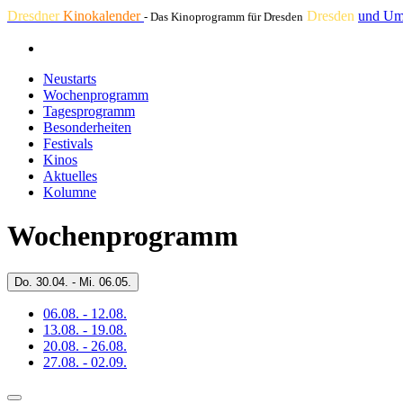
Dresdner
Kinokalender
Dresden
und Um
- Das Kinoprogramm für Dresden
Neustarts
Wochenprogramm
Tagesprogramm
Besonderheiten
Festivals
Kinos
Aktuelles
Kolumne
Wochenprogramm
Do.
30.04. -
Mi.
06.05.
06.08. - 12.08.
13.08. - 19.08.
20.08. - 26.08.
27.08. - 02.09.