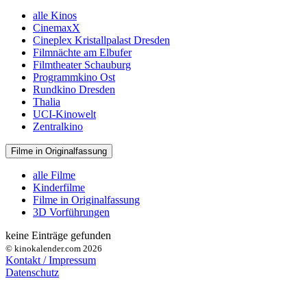
alle Kinos
CinemaxX
Cineplex Kristallpalast Dresden
Filmnächte am Elbufer
Filmtheater Schauburg
Programmkino Ost
Rundkino Dresden
Thalia
UCI-Kinowelt
Zentralkino
Filme in Originalfassung
alle Filme
Kinderfilme
Filme in Originalfassung
3D Vorführungen
keine Einträge gefunden
© kinokalender.com 2026
Kontakt / Impressum
Datenschutz