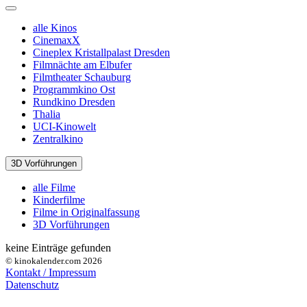
alle Kinos
CinemaxX
Cineplex Kristallpalast Dresden
Filmnächte am Elbufer
Filmtheater Schauburg
Programmkino Ost
Rundkino Dresden
Thalia
UCI-Kinowelt
Zentralkino
3D Vorführungen
alle Filme
Kinderfilme
Filme in Originalfassung
3D Vorführungen
keine Einträge gefunden
© kinokalender.com 2026
Kontakt / Impressum
Datenschutz