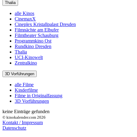
Thalia
alle Kinos
CinemaxX
Cineplex Kristallpalast Dresden
Filmnächte am Elbufer
Filmtheater Schauburg
Programmkino Ost
Rundkino Dresden
Thalia
UCI-Kinowelt
Zentralkino
3D Vorführungen
alle Filme
Kinderfilme
Filme in Originalfassung
3D Vorführungen
keine Einträge gefunden
© kinokalender.com 2026
Kontakt / Impressum
Datenschutz