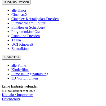
Rundkino Dresden
alle Kinos
CinemaxX
Cineplex Kristallpalast Dresden
Filmnächte am Elbufer
Filmtheater Schauburg
Programmkino Ost
Rundkino Dresden
Thalia
UCI-Kinowelt
Zentralkino
Kinderfilme
alle Filme
Kinderfilme
Filme in Originalfassung
3D Vorführungen
keine Einträge gefunden
© kinokalender.com 2026
Kontakt / Impressum
Datenschutz