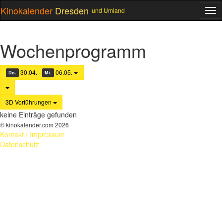
Kinokalender
Dresden
und Umland
ME
Wochenprogramm
30.04. -
06.05.
Do.
Mi.
3D Vorführungen
keine Einträge gefunden
© kinokalender.com 2026
Kontakt / Impressum
Datenschutz