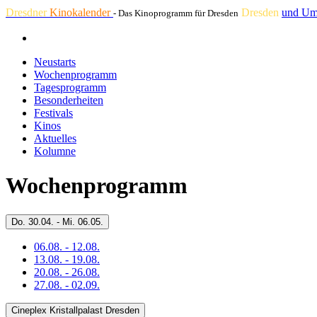
Dresdner
Kinokalender
Dresden
und Um
- Das Kinoprogramm für Dresden
Neustarts
Wochenprogramm
Tagesprogramm
Besonderheiten
Festivals
Kinos
Aktuelles
Kolumne
Wochenprogramm
Do.
30.04. -
Mi.
06.05.
06.08. - 12.08.
13.08. - 19.08.
20.08. - 26.08.
27.08. - 02.09.
Cineplex Kristallpalast Dresden