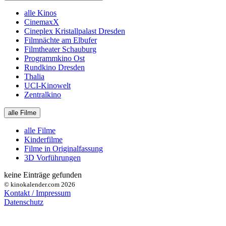
alle Kinos
CinemaxX
Cineplex Kristallpalast Dresden
Filmnächte am Elbufer
Filmtheater Schauburg
Programmkino Ost
Rundkino Dresden
Thalia
UCI-Kinowelt
Zentralkino
alle Filme
alle Filme
Kinderfilme
Filme in Originalfassung
3D Vorführungen
keine Einträge gefunden
© kinokalender.com 2026
Kontakt / Impressum
Datenschutz