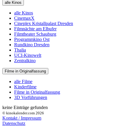
alle Kinos
alle Kinos
CinemaxX
Cineplex Kristallpalast Dresden
Filmnächte am Elbufer
Filmtheater Schauburg
Programmkino Ost
Rundkino Dresden
Thalia
UCI-Kinowelt
Zentralkino
Filme in Originalfassung
alle Filme
Kinderfilme
Filme in Originalfassung
3D Vorführungen
keine Einträge gefunden
© kinokalender.com 2026
Kontakt / Impressum
Datenschutz