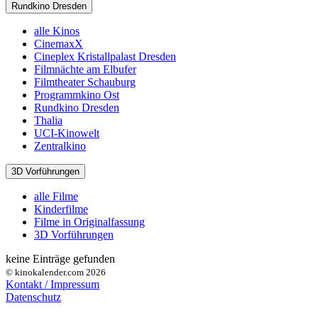
Rundkino Dresden
alle Kinos
CinemaxX
Cineplex Kristallpalast Dresden
Filmnächte am Elbufer
Filmtheater Schauburg
Programmkino Ost
Rundkino Dresden
Thalia
UCI-Kinowelt
Zentralkino
3D Vorführungen
alle Filme
Kinderfilme
Filme in Originalfassung
3D Vorführungen
keine Einträge gefunden
© kinokalender.com 2026
Kontakt / Impressum
Datenschutz