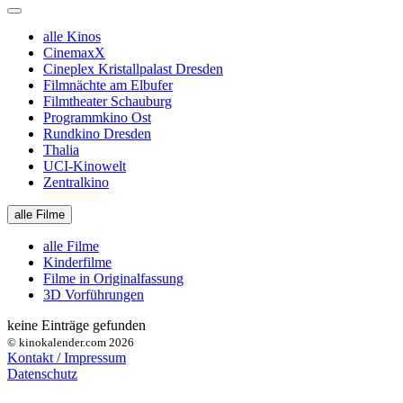
alle Kinos
CinemaxX
Cineplex Kristallpalast Dresden
Filmnächte am Elbufer
Filmtheater Schauburg
Programmkino Ost
Rundkino Dresden
Thalia
UCI-Kinowelt
Zentralkino
alle Filme
alle Filme
Kinderfilme
Filme in Originalfassung
3D Vorführungen
keine Einträge gefunden
© kinokalender.com 2026
Kontakt / Impressum
Datenschutz