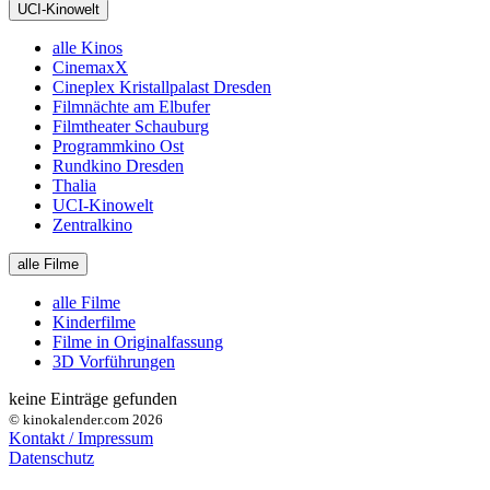
UCI-Kinowelt
alle Kinos
CinemaxX
Cineplex Kristallpalast Dresden
Filmnächte am Elbufer
Filmtheater Schauburg
Programmkino Ost
Rundkino Dresden
Thalia
UCI-Kinowelt
Zentralkino
alle Filme
alle Filme
Kinderfilme
Filme in Originalfassung
3D Vorführungen
keine Einträge gefunden
© kinokalender.com 2026
Kontakt / Impressum
Datenschutz