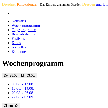
Dresdner
Kinokalender
Dresden
und Um
- Das Kinoprogramm für Dresden
Neustarts
Wochenprogramm
Tagesprogramm
Besonderheiten
Festivals
Kinos
Aktuelles
Kolumne
Wochenprogramm
Do.
28.05. -
Mi.
03.06.
06.08. - 12.08.
13.08. - 19.08.
20.08. - 26.08.
27.08. - 02.09.
CinemaxX