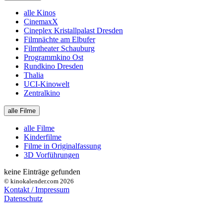
alle Kinos
CinemaxX
Cineplex Kristallpalast Dresden
Filmnächte am Elbufer
Filmtheater Schauburg
Programmkino Ost
Rundkino Dresden
Thalia
UCI-Kinowelt
Zentralkino
alle Filme
alle Filme
Kinderfilme
Filme in Originalfassung
3D Vorführungen
keine Einträge gefunden
© kinokalender.com 2026
Kontakt / Impressum
Datenschutz