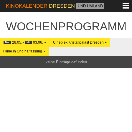
M
KINOKALENDER
DRESDEN
UND UMLAND
WOCHENPROGRAMM
28.05. -
03.06.
Cineplex Kristallpalast Dresden
Do.
Mi.
Filme in Originalfassung
keine Einträge gefunden