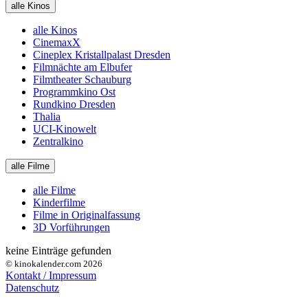
alle Kinos
alle Kinos
CinemaxX
Cineplex Kristallpalast Dresden
Filmnächte am Elbufer
Filmtheater Schauburg
Programmkino Ost
Rundkino Dresden
Thalia
UCI-Kinowelt
Zentralkino
alle Filme
alle Filme
Kinderfilme
Filme in Originalfassung
3D Vorführungen
keine Einträge gefunden
© kinokalender.com 2026
Kontakt / Impressum
Datenschutz