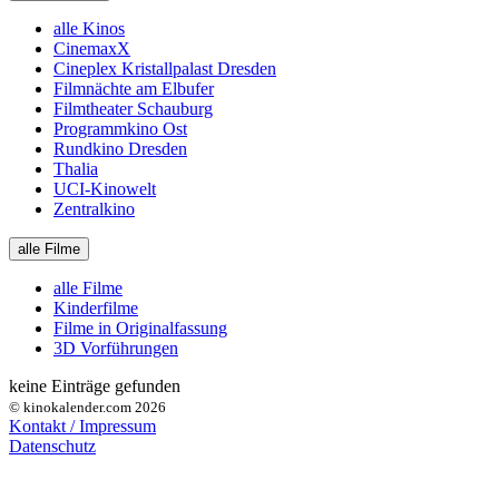
alle Kinos
CinemaxX
Cineplex Kristallpalast Dresden
Filmnächte am Elbufer
Filmtheater Schauburg
Programmkino Ost
Rundkino Dresden
Thalia
UCI-Kinowelt
Zentralkino
alle Filme
alle Filme
Kinderfilme
Filme in Originalfassung
3D Vorführungen
keine Einträge gefunden
© kinokalender.com 2026
Kontakt / Impressum
Datenschutz