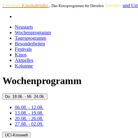
Dresdner
Kinokalender
Dresden
und Um
- Das Kinoprogramm für Dresden
Neustarts
Wochenprogramm
Tagesprogramm
Besonderheiten
Festivals
Kinos
Aktuelles
Kolumne
Wochenprogramm
Do.
18.06. -
Mi.
24.06.
06.08. - 12.08.
13.08. - 19.08.
20.08. - 26.08.
27.08. - 02.09.
UCI-Kinowelt