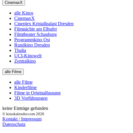
CinemaxX
alle Kinos
CinemaxX
Cineplex Kristallpalast Dresden
Filmnächte am Elbufer
Filmtheater Schauburg
Programmkino Ost
Rundkino Dresden
Thalia
UCI-Kinowelt
Zentralkino
alle Filme
alle Filme
Kinderfilme
Filme in Originalfassung
3D Vorführungen
keine Einträge gefunden
© kinokalender.com 2026
Kontakt / Impressum
Datenschutz