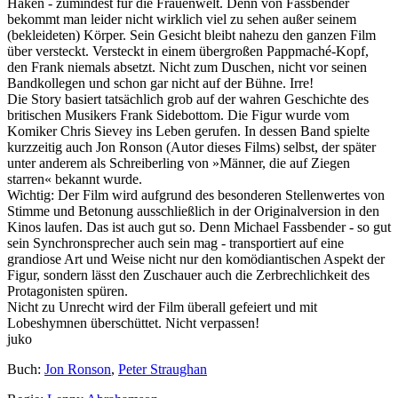
Haken - zumindest für die Frauenwelt. Denn von Fassbender
bekommt man leider nicht wirklich viel zu sehen außer seinem
(bekleideten) Körper. Sein Gesicht bleibt nahezu den ganzen Film
über versteckt. Versteckt in einem übergroßen Pappmaché-Kopf,
den Frank niemals absetzt. Nicht zum Duschen, nicht vor seinen
Bandkollegen und schon gar nicht auf der Bühne. Irre!
Die Story basiert tatsächlich grob auf der wahren Geschichte des
britischen Musikers Frank Sidebottom. Die Figur wurde vom
Komiker Chris Sievey ins Leben gerufen. In dessen Band spielte
kurzzeitig auch Jon Ronson (Autor dieses Films) selbst, der später
unter anderem als Schreiberling von »Männer, die auf Ziegen
starren« bekannt wurde.
Wichtig: Der Film wird aufgrund des besonderen Stellenwertes von
Stimme und Betonung ausschließlich in der Originalversion in den
Kinos laufen. Das ist auch gut so. Denn Michael Fassbender - so gut
sein Synchronsprecher auch sein mag - transportiert auf eine
grandiose Art und Weise nicht nur den komödiantischen Aspekt der
Figur, sondern lässt den Zuschauer auch die Zerbrechlichkeit des
Protagonisten spüren.
Nicht zu Unrecht wird der Film überall gefeiert und mit
Lobeshymnen überschüttet. Nicht verpassen!
juko
Buch:
Jon Ronson
,
Peter Straughan