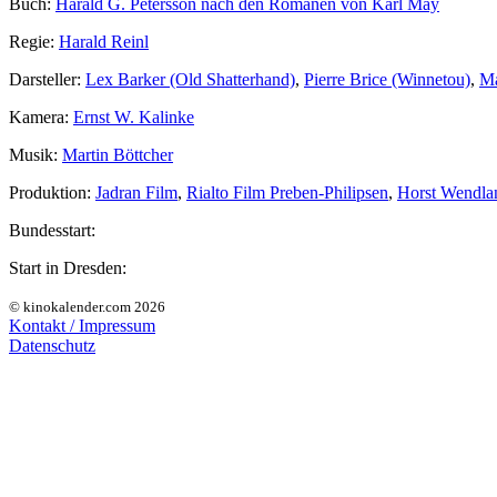
Buch:
Harald G. Petersson nach den Romanen von Karl May
Regie:
Harald Reinl
Darsteller:
Lex Barker (Old Shatterhand)
,
Pierre Brice (Winnetou)
,
Ma
Kamera:
Ernst W. Kalinke
Musik:
Martin Böttcher
Produktion:
Jadran Film
,
Rialto Film Preben-Philipsen
,
Horst Wendla
Bundesstart:
Start in Dresden:
© kinokalender.com 2026
Kontakt / Impressum
Datenschutz