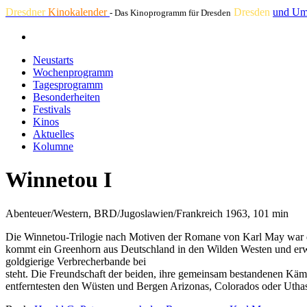
Dresdner
Kinokalender
Dresden
und Um
- Das Kinoprogramm für Dresden
Neustarts
Wochenprogramm
Tagesprogramm
Besonderheiten
Festivals
Kinos
Aktuelles
Kolumne
Winnetou I
Abenteuer/Western, BRD/Jugoslawien/Frankreich 1963, 101 min
Die Winnetou-Trilogie nach Motiven der Romane von Karl May war der 
kommt ein Greenhorn aus Deutschland in den Wilden Westen und erwi
goldgierige Verbrecherbande bei
steht. Die Freundschaft der beiden, ihre gemeinsam bestandenen Käm
entferntesten den Wüsten und Bergen Arizonas, Colorados oder Uthas