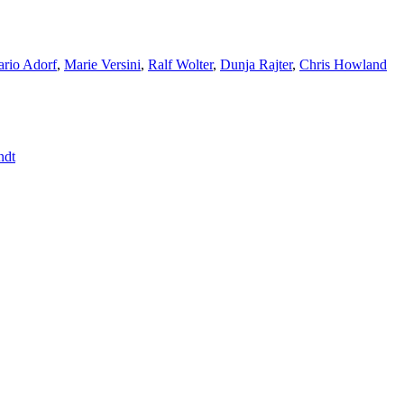
rio Adorf
,
Marie Versini
,
Ralf Wolter
,
Dunja Rajter
,
Chris Howland
ndt