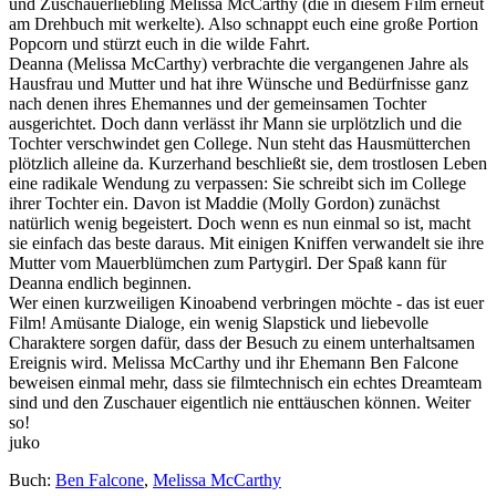
und Zuschauerliebling Melissa McCarthy (die in diesem Film erneut
am Drehbuch mit werkelte). Also schnappt euch eine große Portion
Popcorn und stürzt euch in die wilde Fahrt.
Deanna (Melissa McCarthy) verbrachte die vergangenen Jahre als
Hausfrau und Mutter und hat ihre Wünsche und Bedürfnisse ganz
nach denen ihres Ehemannes und der gemeinsamen Tochter
ausgerichtet. Doch dann verlässt ihr Mann sie urplötzlich und die
Tochter verschwindet gen College. Nun steht das Hausmütterchen
plötzlich alleine da. Kurzerhand beschließt sie, dem trostlosen Leben
eine radikale Wendung zu verpassen: Sie schreibt sich im College
ihrer Tochter ein. Davon ist Maddie (Molly Gordon) zunächst
natürlich wenig begeistert. Doch wenn es nun einmal so ist, macht
sie einfach das beste daraus. Mit einigen Kniffen verwandelt sie ihre
Mutter vom Mauerblümchen zum Partygirl. Der Spaß kann für
Deanna endlich beginnen.
Wer einen kurzweiligen Kinoabend verbringen möchte - das ist euer
Film! Amüsante Dialoge, ein wenig Slapstick und liebevolle
Charaktere sorgen dafür, dass der Besuch zu einem unterhaltsamen
Ereignis wird. Melissa McCarthy und ihr Ehemann Ben Falcone
beweisen einmal mehr, dass sie filmtechnisch ein echtes Dreamteam
sind und den Zuschauer eigentlich nie enttäuschen können. Weiter
so!
juko
Buch:
Ben Falcone
,
Melissa McCarthy